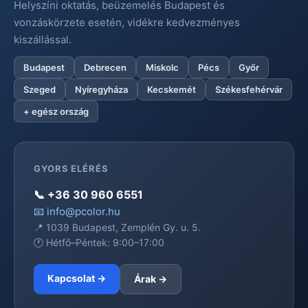
Helyszíni oktatás, beüzemelés Budapest és
vonzáskörzete esetén, vidékre kedvezményes
kiszállással.
Budapest
Debrecen
Miskolc
Pécs
Győr
Szeged
Nyíregyháza
Kecskemét
Székesfehérvár
+ egész ország
GYORS ELÉRÉS
📞 +36 30 960 6551
📧 info@pcolor.hu
📍 1039 Budapest, Zemplén Gy. u. 5.
🕐 Hétfő–Péntek: 9:00–17:00
Kapcsolat →
Árak →