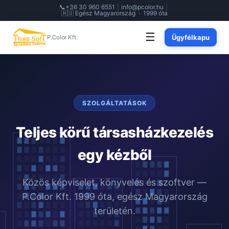
📞
+36 30 960 6551
|
info@pcolor.hu
|
🇭🇺 Egész Magyarország · 1999 óta
☰
Ügyfélkapu
P.Color Kft.
SZOLGÁLTATÁSOK
Teljes körű társasházkezelés
egy kézből
Közös képviselet, könyvelés és szoftver —
P.Color Kft. 1999 óta, egész Magyarország
területén.