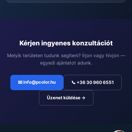
Kérjen ingyenes konzultációt
Melyik területen tudunk segíteni? Írjon vagy hívjon —
egyedi ajánlatot adunk.
📧 info@pcolor.hu
📞 +36 30 960 6551
Üzenet küldése →