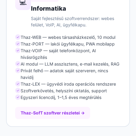
💻
Informatika
Saját fejlesztésű szoftverrendszer: webes
felület, VoIP, AI, ügyfélkapu.
Thaz-WEB — webes társasházkezelő, 10 modul
✓
Thaz-PORT — lakói ügyfélkapu, PWA mobilapp
✓
Thaz-VOIP — saját telefonközpont, AI
✓
hívásrögzítés
AI modul — LLM asszisztens, e-mail kezelés, RAG
✓
Privát felhő — adatok saját szerveren, nincs
✓
havidíj
Thaz-LEX — ügyvédi iroda operációs rendszere
✓
Szoftverkövetés, helyszíni oktatás, support
✓
Egyszeri licencdíj, 1–1,5 éves megtérülés
✓
Thaz-SofT szoftver részletei →