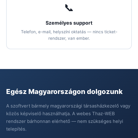
📞
Személyes support
Telefon, e-mail, helyszíni oktatás — nincs ticket-
rendszer, van ember.
Egész Magyarországon dolgozunk
A szoftvert bármely magyarországi társasházkezelő vagy
közös képviselő használhatja. A webes Thaz-WEB
rendszer bárhonnan elérhető — nem szükséges helyi
telepítés.