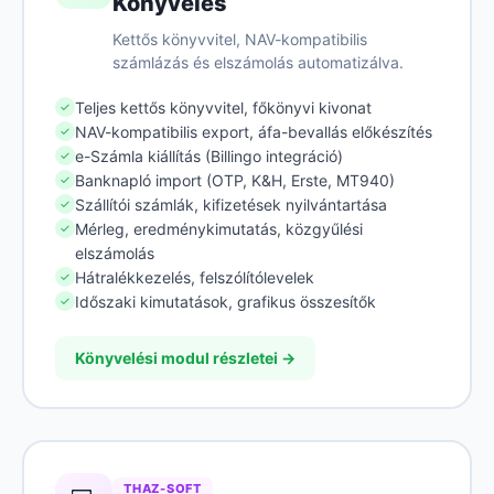
Könyvelés
Kettős könyvvitel, NAV-kompatibilis
számlázás és elszámolás automatizálva.
Teljes kettős könyvvitel, főkönyvi kivonat
✓
NAV-kompatibilis export, áfa-bevallás előkészítés
✓
e-Számla kiállítás (Billingo integráció)
✓
Banknapló import (OTP, K&H, Erste, MT940)
✓
Szállítói számlák, kifizetések nyilvántartása
✓
Mérleg, eredménykimutatás, közgyűlési
✓
elszámolás
Hátralékkezelés, felszólítólevelek
✓
Időszaki kimutatások, grafikus összesítők
✓
Könyvelési modul részletei →
THAZ-SOFT