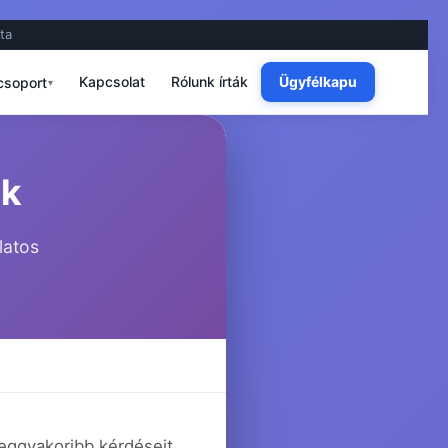
ta
Kapcsolat
Rólunk írták
Ügyfélkapu
soport
▾
ek
latos
leggyakoribb kérdéseit