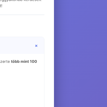
t!
+
szerte
több mint 100