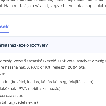
. Ha nem találja a választ, vegye fel velünk a kapcsolato
ések
ársasházkezelő szoftver?
rszág vezető társasházkezelő szoftvere, amelyet ország
e használnak. A P.Color Kft. fejleszti
2004 óta
.
za:
odul (bevétel, kiadás, közös költség, felújítási alap)
 lakóknak (PWA mobil alkalmazás)
lési szavazás
tál (ügyvédeknek is)