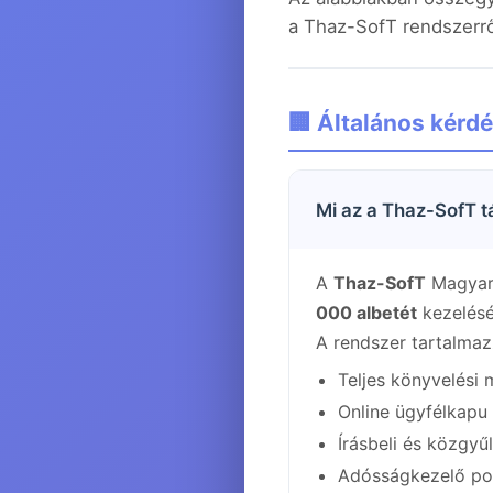
a Thaz-SofT rendszerről
🏢 Általános kérd
Mi az a Thaz-SofT t
A
Thaz-SofT
Magyaro
000 albetét
kezelésér
A rendszer tartalmaz
Teljes könyvelési m
Online ügyfélkapu
Írásbeli és közgyű
Adósságkezelő por