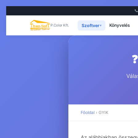

Könyvelés
Szoftver
P.Color Kft.
▾
❓
Vála
Főoldal
› GYIK
Az alábbiakban összegy