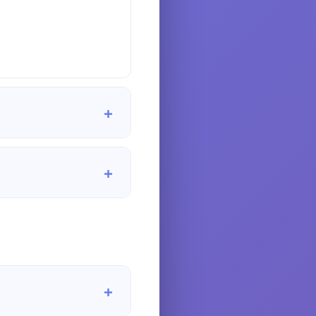
+
 Kiemelt funkciói:
+
tens
rület, Óbuda).
ik.
+