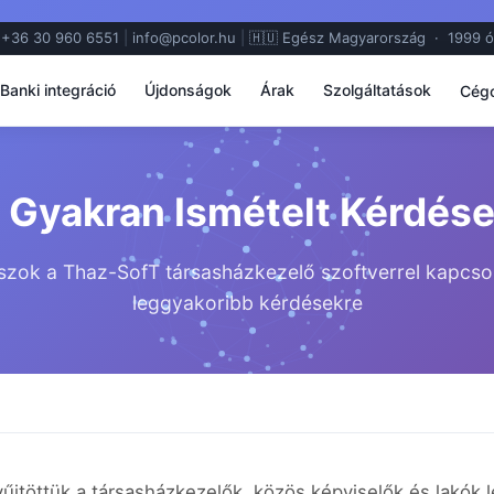

+36 30 960 6551
|
info@pcolor.hu
|
🇭🇺 Egész Magyarország · 1999 ó
Banki integráció
Újdonságok
Árak
Szolgáltatások
Cégc
 Gyakran Ismételt Kérdés
szok a Thaz-SofT társasházkezelő szoftverrel kapcso
leggyakoribb kérdésekre
űjtöttük a társasházkezelők, közös képviselők és lakók 