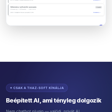
✦ CSAK A THAZ-SOFT KÍNÁLJA
Beépített AI, ami tényleg dolgozik
Nem chatbot plugin — valódi, privát AI