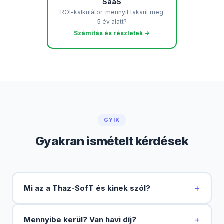
SaaS
ROI-kalkulátor: mennyit takarít meg
5 év alatt?
Számítás és részletek →
GYIK
Gyakran ismételt kérdések
+
Mi az a Thaz-SofT és kinek szól?
+
Mennyibe kerül? Van havi díj?