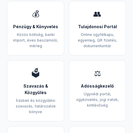
💰
👥
Pénzügy & Könyvelés
Tulajdonosi Portál
Közös költség, banki
Online ügyfélkapu,
import, éves beszámoló,
egyenleg, QR fizetés,
mérleg
dokumentumtár
🗳️
⚖️
Szavazás &
Adósságkezelő
Közgyűlés
Ügyvédi portál,
ügykövetés, jogi iratok,
Írásbeli és közgyűlési
kintlévőség
szavazás, határozatok
könyve