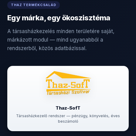
THAZ TERMÉKCSALÁD
Egy márka, egy ökoszisztéma
A társasházkezelés minden területére saját,
márkázott modul — mind ugyanabból a
rendszerből, közös adatbázissal.
Thaz-SofT
Társasházkezelő rendszer — pénzügy, könyvelés, éves
beszámoló