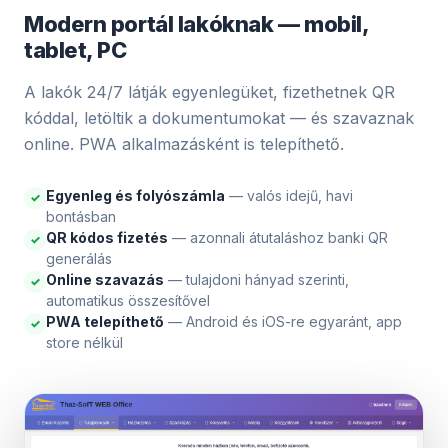
Modern portál lakóknak — mobil,
tablet, PC
A lakók 24/7 látják egyenlegüket, fizethetnek QR
kóddal, letöltik a dokumentumokat — és szavaznak
online. PWA alkalmazásként is telepíthető.
Egyenleg és folyószámla
— valós idejű, havi
✓
bontásban
QR kódos fizetés
— azonnali átutaláshoz banki QR
✓
generálás
Online szavazás
— tulajdoni hányad szerinti,
✓
automatikus összesítővel
PWA telepíthető
— Android és iOS-re egyaránt, app
✓
store nélkül