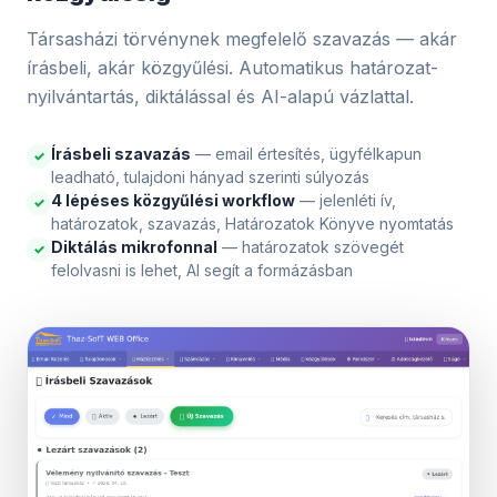
Társasházi törvénynek megfelelő szavazás — akár
írásbeli, akár közgyűlési. Automatikus határozat-
nyilvántartás, diktálással és AI-alapú vázlattal.
Írásbeli szavazás
— email értesítés, ügyfélkapun
✓
leadható, tulajdoni hányad szerinti súlyozás
4 lépéses közgyűlési workflow
— jelenléti ív,
✓
határozatok, szavazás, Határozatok Könyve nyomtatás
Diktálás mikrofonnal
— határozatok szövegét
✓
felolvasni is lehet, AI segít a formázásban