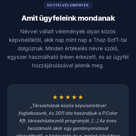
ÜGYFÉLVÉLEMÉNYEK
Amit ügyfeleink mondanak
Névvel vállalt vélemények olyan közös
képviselőktől, akik nap mint nap a Thaz-SofT-tal
dolgoznak. Minden értékelés névre szóló,
egyszer használható linken érkezett, és az ügyfél
hozzájárulásával jelenik meg.
★★★★★
Társasházak közös képviseletével
foglalkozunk, és 2011 óta használjuk a P.Color
Kft. társasházkezelő programját. […] Az éves
beszámoló akár egy gombnyomással
elkészíthető, a körlevelek és e-mailek kiküldése