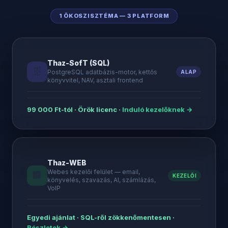
1 ÖKOSZISZTÉMA — 3 PLATFORM
Thaz-SofT (SQL)
🗄️
PostgreSQL adatbázis-motor, kettős
ALAP
könyvvitel, NAV, asztali frontend
99 000 Ft-tól · Örök licenc ·
Induló kezelőknek →
Thaz-WEB
Webes kezelői felület — email,
🏢
KEZELŐI
könyvelés, szavazás, AI, számlázás,
VoIP
Egyedi ajánlat · SQL-ről zökkenőmentesen ·
Részletek →