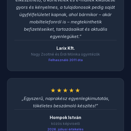
gyors és kényelmes, a tulajdonosok pedig saját
ügyfélfelületet kapnak, ahol bármikor – akár
mobiltelefonról is – megtekinthetik
befizetéseiket, tartozásaikat és aktuális
egyenlegüket.
Larix Kft.
Nagy Zsoltné és Érdi Mónika ügyintézők
Felhasználó 2011 óta
★★★★★
Egyszerű, naprakész egyenlegkimutatás,
tökéletes beszámoló készítés!
Hompok István
közös képviselő
2026. júliusi értékelés