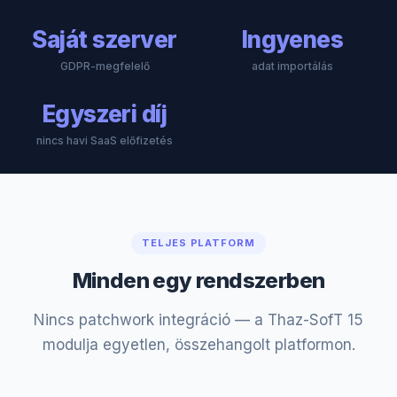
Saját szerver
Ingyenes
GDPR-megfelelő
adat importálás
Egyszeri díj
nincs havi SaaS előfizetés
TELJES PLATFORM
Minden egy rendszerben
Nincs patchwork integráció — a Thaz-SofT 15
modulja egyetlen, összehangolt platformon.