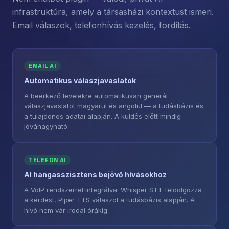
infrastruktúra, amely a társasházi kontextust ismeri.
Email válaszok, telefonhívás kezelés, fordítás.
EMAIL AI
Automatikus válaszjavaslatok
A beérkező levelekre automatikusan generál
válaszjavaslatot magyarul és angolul — a tudásbázis és
a tulajdonos adatai alapján. A küldés előtt mindig
jóváhagyható.
TELEFON AI
AI hangasszisztens bejövő hívásokhoz
A VoIP rendszerrel integrálva: Whisper STT feldolgozza
a kérdést, Piper TTS válaszol a tudásbázis alapján. A
hívó nem vár irodai órákig.