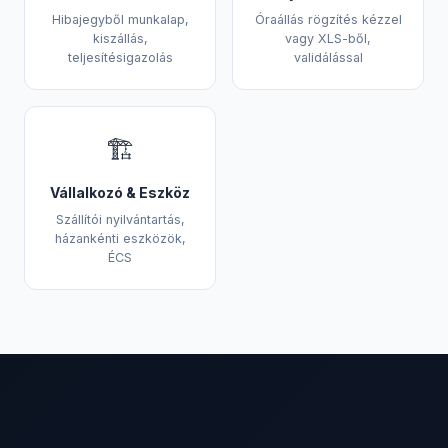
Hibajegyből munkalap,
Óraállás rögzítés kézzel
kiszállás,
vagy XLS-ből,
teljesítésigazolás
validálással
🏗️
Vállalkozó & Eszköz
Szállítói nyilvántartás,
házankénti eszközök,
ÉCS