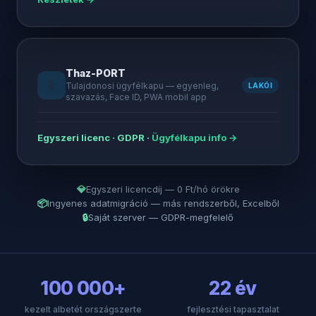
Thaz-PORT
📱
Tulajdonosi ügyfélkapu — egyenleg,
LAKÓI
szavazás, Face ID, PWA mobil app
Egyszeri licenc · GDPR ·
Ügyfélkapu info →
💎
Egyszeri licencdíj — 0 Ft/hó örökre
📦
Ingyenes adatmigráció — más rendszerből, Excelből
🔒
Saját szerver — GDPR-megfelelő
100 000+
22 év
kezelt albetét országszerte
fejlesztési tapasztalat