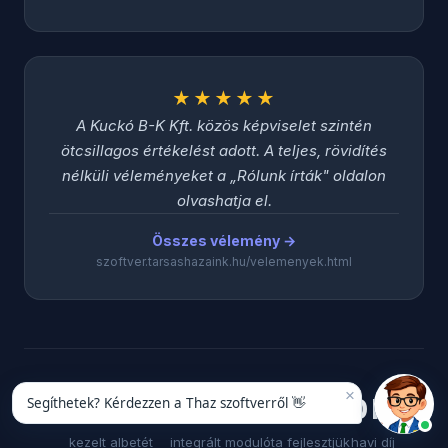
★★★★★
A Kuckó B-K Kft. közös képviselet szintén
ötcsillagos értékelést adott. A teljes, rövidítés
nélküli véleményeket a „Rólunk írták" oldalon
olvashatja el.
Összes vélemény →
szoftver.tarsashazaink.hu/velemenyek.html
×
Segíthetek? Kérdezzen a Thaz szoftverről 👋
100 000+
15
2004
0 Ft
kezelt albetét
integrált modul
óta fejlesztjük
havi díj