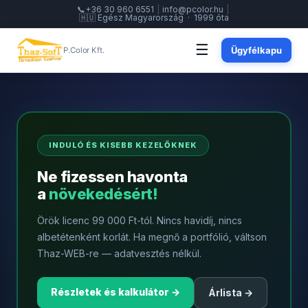
📞
+36 30 960 6551
|
info@pcolor.hu
|
🇭🇺 Egész Magyarország · 1999 óta
☰
Ügyfélkapu
P.Color Kft.
INDULÓ ÉS KISEBB KEZELŐKNEK
Ne fizessen havonta
a
növekedésért!
Örök licenc 99 000 Ft-tól. Nincs havidíj, nincs
albetétenként korlát. Ha megnő a portfólió, váltson
Thaz-WEB-re — adatvesztés nélkül.
Részletek és kalkulátor →
Árlista →