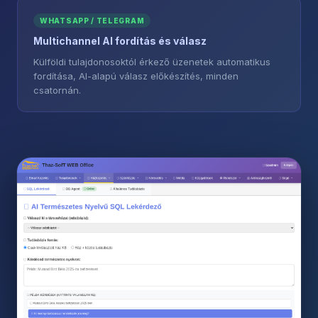
WHATSAPP / TELEGRAM
Multichannel AI fordítás és válasz
Külföldi tulajdonosoktól érkező üzenetek automatikus
fordítása, AI-alapú válasz előkészítés, minden
csatornán.