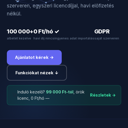
szerveren, egyszeri licencdíjjal, havi előfizetés
nélkül.
100 000+
0 Ft/hó
✓
GDPR
albetét kezelve
havi díj nincs
ingyenes adat importálás
saját szerveren
Ajánlatot kérek →
Funkciókat nézek ↓
Induló kezelő?
99 000 Ft-tól
, örök
🚀
Részletek →
licenc, 0 Ft/hó —