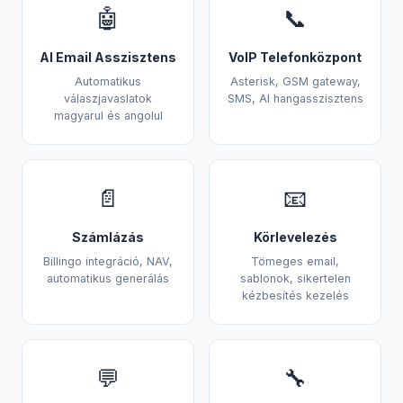
🤖
📞
AI Email Asszisztens
VoIP Telefonközpont
Automatikus
Asterisk, GSM gateway,
válaszjavaslatok
SMS, AI hangasszisztens
magyarul és angolul
📄
📧
Számlázás
Körlevelezés
Billingo integráció, NAV,
Tömeges email,
automatikus generálás
sablonok, sikertelen
kézbesítés kezelés
💬
🔧