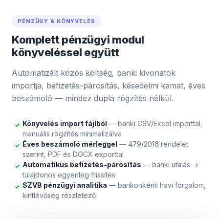
PÉNZÜGY & KÖNYVELÉS
Komplett pénzügyi modul
könyveléssel együtt
Automatizált közös költség, banki kivonatok
importja, befizetés-párosítás, késedelmi kamat, éves
beszámoló — mindez dupla rögzítés nélkül.
Könyvelés import fájlból
— banki CSV/Excel importtal,
✓
manuális rögzítés minimalizálva
Éves beszámoló mérleggel
— 479/2016 rendelet
✓
szerint, PDF és DOCX exporttal
Automatikus befizetés-párosítás
— banki utalás →
✓
tulajdonos egyenleg frissítés
SZVB pénzügyi analitika
— bankonkénti havi forgalom,
✓
kintlévőség részletező