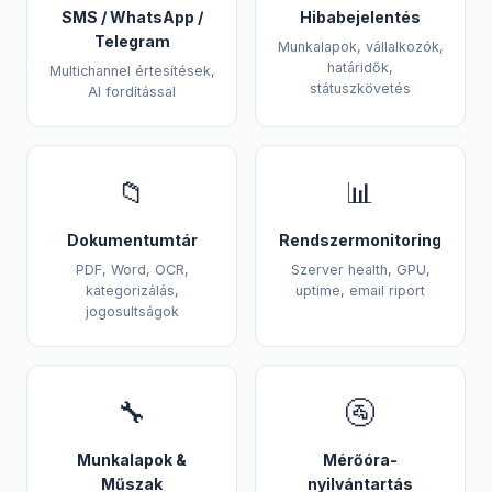
SMS / WhatsApp /
Hibabejelentés
Telegram
Munkalapok, vállalkozók,
határidők,
Multichannel értesítések,
státuszkövetés
AI fordítással
📁
📊
Dokumentumtár
Rendszermonitoring
PDF, Word, OCR,
Szerver health, GPU,
kategorizálás,
uptime, email riport
jogosultságok
🔧
🚰
Munkalapok &
Mérőóra-
Műszak
nyilvántartás